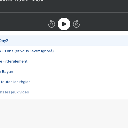
 DayZ
 a 13 ans (et vous l'avez ignoré)
e (littéralement)
im Rayan
 toutes les règles
s les jeux vidéo
us choquant de Rockstar ? - Le scandale BULLY
e plus moche de Steam
du RÊVE tourne au CAUCHEMAR