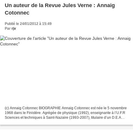
Un auteur de la Revue Jules Verne : Annaig
Cotonnec
Publié le 24/01/2012 à 15:49
Par
rjv
(c) Annaig Cotonnec BIOGRAPHIE Annaig Cotonnec est née le 5 novembre
1968 dans le Finistère. Agrégée de physique (1992), enseignante à l’U.F.R
Sciences et techniques à Saint-Nazaire (1993-2007), titulaire d’un D.E.A
d’Epistémologie, Histoire des sciences...