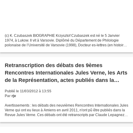
(c) K. Czubaszek BIOGRAPHIE Krzysztof Czubaszek est né le 5 Janvier
1974, à Lukow. Il vit à Varsovie. Diplômé du Département de Philologie
polonaise de l’Université de Varsovie (1998), Docteur es-lettres (en histoire)
de l’Université Catholique de Lublin...
Retranscription des débats des 9èmes
Rencontres Internationales Jules Verne, les Arts
de la Représentation, actes publiés dans la
Revue Jules Verne n°33/34. Décembre 2011
Publié le 11/03/2012 à 13:55
Par
rjv
Avertissements : les débats des neuvièmes Rencontres Internationales Jules
Verne qui ont eu lieux à Amiens en avril 2011, n'ont pû être publiés dans la
Revue Jules Verne. Ces débats ont été retranscripts par Claude Lepagnez,
Véronique Simard et Alexandre...