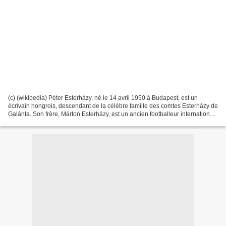
(c) (wikipedia) Péter Esterházy, né le 14 avril 1950 à Budapest, est un
écrivain hongrois, descendant de la célèbre famille des comtes Esterházy de
Galánta. Son frère, Márton Esterházy, est un ancien footballeur international
hongrois. BIOGRAPHIE Après...