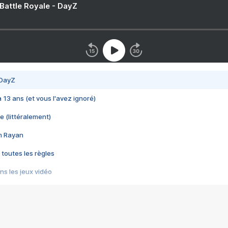
 Battle Royale - DayZ
 DayZ
 a 13 ans (et vous l'avez ignoré)
e (littéralement)
im Rayan
 toutes les règles
s les jeux vidéo
us choquant de Rockstar ? - Le scandale BULLY
e plus moche de Steam
du RÊVE tourne au CAUCHEMAR