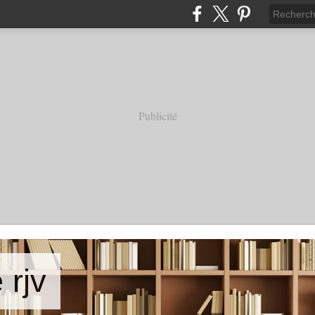
Publicité
 rjv