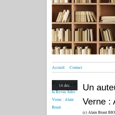
Accueil
Contact
Un aute
14 déc.
Verne : 
(c) Alain Braut BI