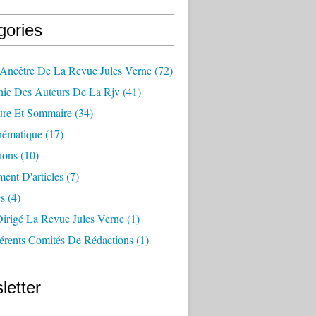
gories
 Ancêtre De La Revue Jules Verne
(72)
hie Des Auteurs De La Rjv
(41)
ure Et Sommaire
(34)
hématique
(17)
ions
(10)
ent D'articles
(7)
s
(4)
Dirigé La Revue Jules Verne
(1)
érents Comités De Rédactions
(1)
letter