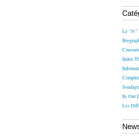
Caté
Le "jv"
Biograp
Couvert
Index T
Informat
Complém
Sondage
Ils Ont 
Les Diff
News