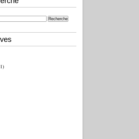
erche
ives
1)